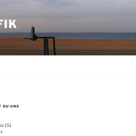
FIK
T DU UNS
ße 151
rt