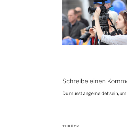
Schreibe einen Komm
Du musst
angemeldet
sein, u
Beitrags-
ZURÜCK