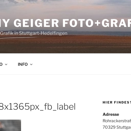
Y GEIGER FOTO+GRA
Grafik in Stuttgart-Hedelfingen
O
INFO
HIER FINDES
x1365px_fb_label
Adresse
Rohrackerstra
70329 Stuttga