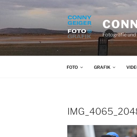
Zum
Inhalt
springen
CONN
Fotografie und 
FOTO
GRAFIK
VIDE
IMG_4065_2048