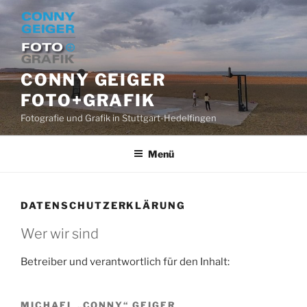
Zum
Inhalt
springen
CONNY GEIGER
FOTO+GRAFIK
Fotografie und Grafik in Stuttgart-Hedelfingen
Menü
DATENSCHUTZERKLÄRUNG
Wer wir sind
Betreiber und verantwortlich für den Inhalt:
MICHAEL „CONNY“ GEIGER