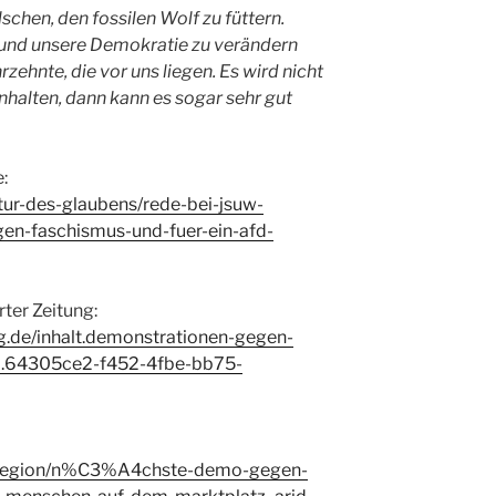
lschen, den fossilen Wolf zu füttern.
t und unsere Demokratie zu verändern
zehnte, die vor uns liegen. Es wird nicht
halten, dann kann es sogar sehr gut
:
atur-des-glaubens/rede-bei-jsuw-
en-faschismus-und-fuer-ein-afd-
rter Zeitung:
ng.de/inhalt.demonstrationen-gegen-
ial.64305ce2-f452-4fbe-bb75-
t-region/n%C3%A4chste-demo-gegen-