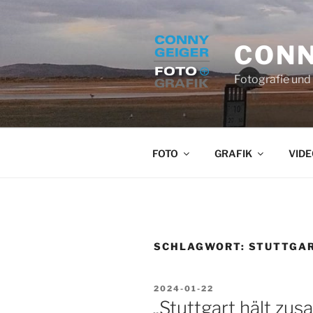
Zum
Inhalt
springen
CONN
Fotografie und 
FOTO
GRAFIK
VIDE
SCHLAGWORT:
STUTTGA
VERÖFFENTLICHT
2024-01-22
AM
„Stuttgart hält zu