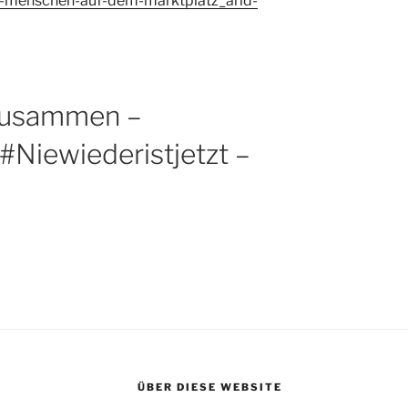
0-menschen-auf-dem-marktplatz_arid-
tzusammen –
#Niewiederistjetzt –
ÜBER DIESE WEBSITE