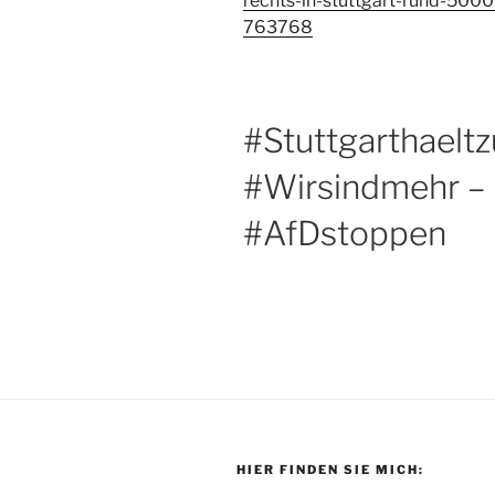
rechts-in-stuttgart-rund-500
763768
#Stuttgarthael
#Wirsindmehr – 
#AfDstoppen
HIER FINDEN SIE MICH: