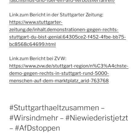
faschismus-und-fuer-ein-afd-verbotsverfahren/
Link zum Bericht in der Stuttgarter Zeitung:
https://www.stuttgarter-
zeitung.de/inhalt.demonstrationen-gegen-rechts-
stuttgart-du-bist-genial.64305ce2-f452-4fbe-bb75-
bc8568c64699.html
Link zum Bericht bei ZVW:
https://www.zvw.de/stuttgart-region/n%C3%A4chste-
demo-gegen-rechts-in-stuttgart-rund-5000-
menschen-auf-dem-marktplatz_arid-763768
#Stuttgarthaeltzusammen –
#Wirsindmehr – #Niewiederistjetzt
– #AfDstoppen